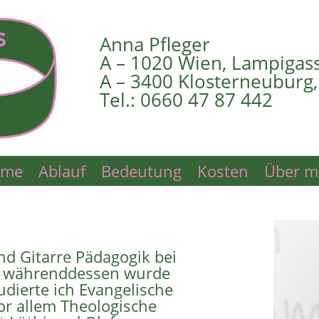
Anna Pfleger
A – 1020 Wien, Lampigas
A – 3400 Klosterneuburg,
Tel.: 0660 47 87 442
ome
Ablauf
Bedeutung
Kosten
Über m
nd Gitarre Pädagogik bei
t, währenddessen wurde
dierte ich Evangelische
or allem Theologische